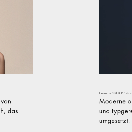
Herren – Stil & Präzisi
e von
Moderne ode
sh, das
und typger
umgesetzt.