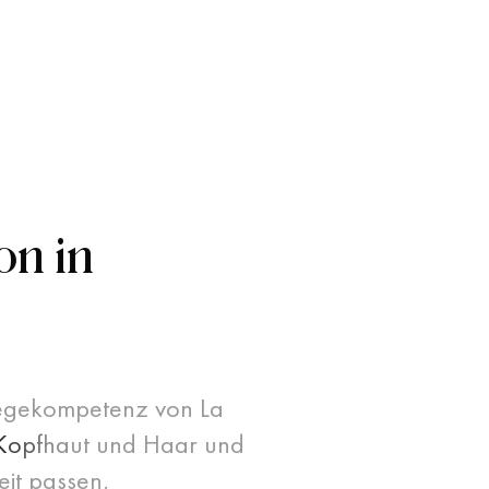
on in
flegekompetenz von La
K
o
p
f
h
a
u
t
u
n
d
H
a
a
r
u
n
d
e
i
t
p
a
s
s
e
n
.