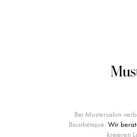
Must
Bei
Mustersalon
verb
Biosthétique.
W
i
r
b
e
r
a
t
k
r
e
i
e
r
e
n
L