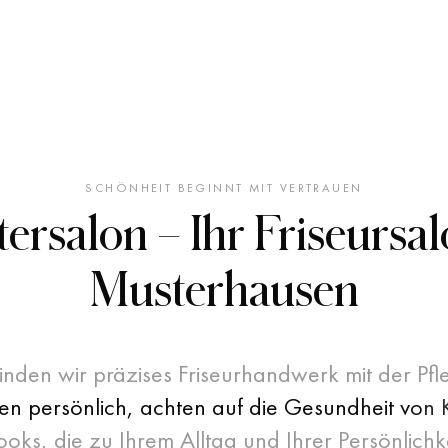
SCHÖNHEIT BEGINNT MIT VERTRAUEN
ersalon
– Ihr Friseursal
Musterhausen
inden wir präzises Friseurhandwerk mit der P
e
n
p
e
r
s
ö
n
l
i
c
h
,
a
c
h
t
e
n
a
u
f
d
i
e
G
e
s
u
n
d
h
e
i
t
v
o
n
o
o
k
s
,
d
i
e
z
u
I
h
r
e
m
A
l
l
t
a
g
u
n
d
I
h
r
e
r
P
e
r
s
ö
n
l
i
c
h
k