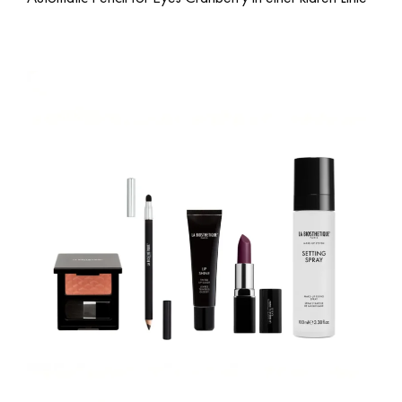
am Lidrand entlang fortsetzt. Der sehr natürlich gehaltene
Teint unterstreicht den kraftvollen Minimalismus des Looks.
Make-up
Eyeshadow Pen Flare, Automatic Pencil for Eyes K35 Cranberry, Sensual
Lipstick Matte M408 Scarlet, Setting Spray