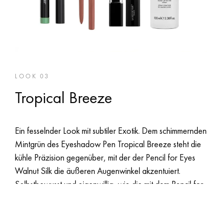
LOOK 03
Tropical Breeze
Ein fesselnder Look mit subtiler Exotik. Dem schimmernden
Mintgrün des Eyeshadow Pen Tropical Breeze steht die
kühle Präzision gegenüber, mit der der Pencil for Eyes
Walnut Silk die äußeren Augenwinkel akzentuiert.
Selbstbewusst und eigenwillig, wie die mit dem Pencil for
Lips Dune leicht überzeichnete Lippenkontur, die nahtlos
in den warmen Nude-Ton von Sensual Lipstick Savannah